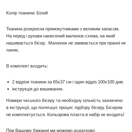
Колір тканини:
Білий
Тканина розкроєна прямокутниками з великим запасом.
На перед і рукави нанесений малюнок-схема, на який
нашивається бісер. Малюнок не змивається при пранні не
линяє.
В комплект входить:
2 відрізи тканини за 65х37 см і один відріз 100х100 див.
інструкція до вишивання.
Номери чеського бісеру та необхідну кількість зазначено
в інструкції, що полегшує процес підбору бісеру. Бісером
не комплектується.
Кольорова плахта в набір не входить!
При Вашому бажанні ми можемо додатково