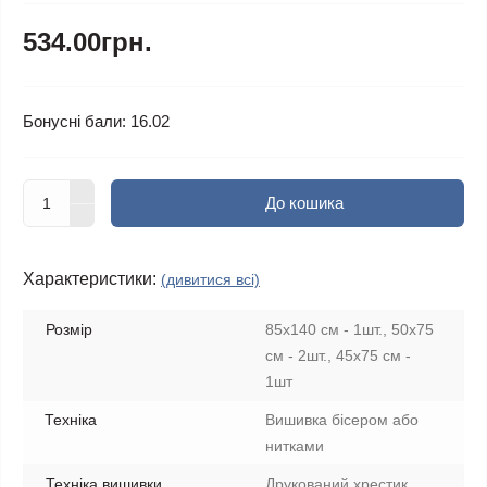
534.00грн.
Бонусні бали: 16.02
До кошика
Характеристики:
(дивитися всі)
Розмір
85х140 см - 1шт., 50х75
см - 2шт., 45х75 см -
1шт
Техніка
Вишивка бісером або
нитками
Техніка вишивки
Друкований хрестик