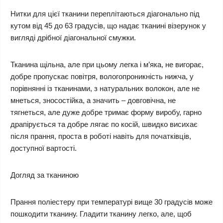
Нитки для цієї тканини переплітаються діагонально під
кутом від 45 до 63 градусів, що надає тканині візерунок у
вигляді дрібної діагональної смужки.
Тканина щільна, але при цьому легка і м’яка, не вигорає,
добре пропускає повітря, вологопроникність нижча, у
порівнянні із тканинами, з натуральних волокон, але не
мнеться, зносостійка, а значить – довговічна, не
тягнеться, але дуже добре тримає форму виробу, гарно
драпірується та добре лягає по косій, швидко висихає
після прання, проста в роботі навіть для початківців,
доступної вартості.
Догляд за тканиною
Прання поліестеру при температурі вище 30 градусів може
пошкодити тканину. Гладити тканину легко, але, щоб