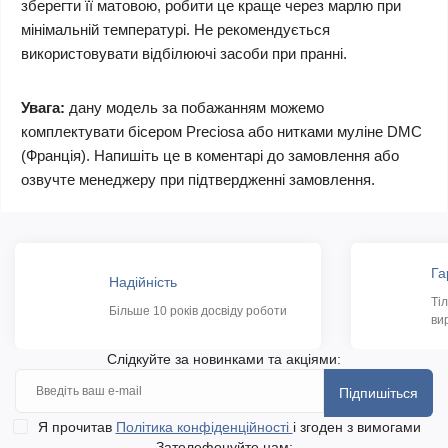
зберегти її матовою, робити це краще через марлю при
мінімальній температурі. Не рекомендується
використовувати відбілюючі засоби при пранні.
Увага:
дану модель за побажанням можемо
комплектувати бісером Preciosa або нитками муліне DMC
(Франція). Напишіть це в коментарі до замовлення або
озвучте менеджеру при підтвердженні замовлення.
Га
Надійність
Ті
Більше 10 років досвіду роботи
ви
Слідкуйте за новинками та акціями:
Підпишіться
Я прочитав
Політика конфіденційності
і згоден з вимогами
Зателефонуйте нам: