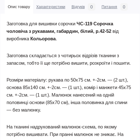
0
0
Опис товару
Характеристики
Відгуків
Питання
Заготовка для вишивки сорочки
ЧС-119 Сорочка
чоловіча з рукавами, габардин, білий, р.42-52
від
виробника
Кольорова
.
Заготовка складається з чотирьох відрізів тканини з
запасом, тобто її ще потрібно вишити, розкроїти і пошити.
Розміри матеріалу: рукава по 50х75 см. +-2см. — (2 шт.),
основа 85х140 см. +-2см. — (1 шт.), комір і манжети 45х75
см. +-2см. — (1 шт.). Малюнок нанесений на одній
половинці основи (85х70 см), інша половинка для спини
— без малюнку.
На тканині надрукований малюнок-схема, по якому
потрібно вишивати. При пранні малюнок не зникає. На