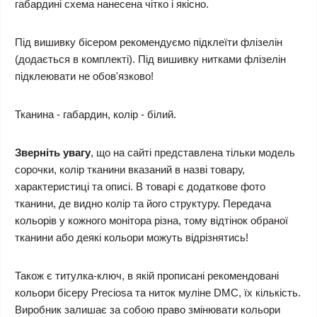
габардині схема нанесена чітко і якісно.
Під вишивку бісером рекомендуємо підклеїти флізелін
(додається в комплекті). Під вишивку нитками флізелін
підклеювати не обов'язково!
Тканина - габардин, колір - білий.
Зверніть увагу
, що на сайті представлена тільки модель
сорочки, колір тканини вказаний в назві товару,
характеристиці та описі. В товарі є додаткове фото
тканини, де видно колір та його структуру. Передача
кольорів у кожного монітора різна, тому відтінок обраної
тканини або деякі кольори можуть відрізнятись!
Також є титулка-ключ, в якій прописані рекомендовані
кольори бісеру Preciosa та ниток муліне DMC, їх кількість.
Виробник залишає за собою право змінювати кольори