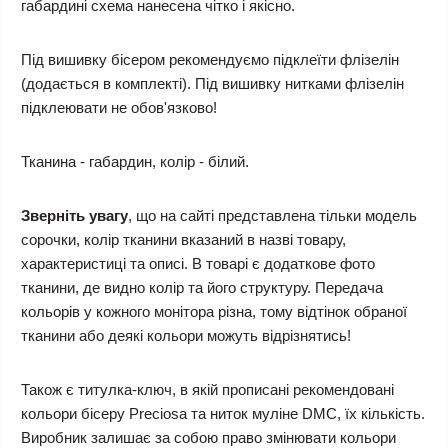
габардині схема нанесена чітко і якісно.
Під вишивку бісером рекомендуємо підклеїти флізелін
(додається в комплекті). Під вишивку нитками флізелін
підклеювати не обов'язково!
Тканина - габардин, колір - білий.
Зверніть увагу
, що на сайті представлена тільки модель
сорочки, колір тканини вказаний в назві товару,
характеристиці та описі. В товарі є додаткове фото
тканини, де видно колір та його структуру. Передача
кольорів у кожного монітора різна, тому відтінок обраної
тканини або деякі кольори можуть відрізнятись!
Також є титулка-ключ, в якій прописані рекомендовані
кольори бісеру Preciosa та ниток муліне DMC, їх кількість.
Виробник залишає за собою право змінювати кольори