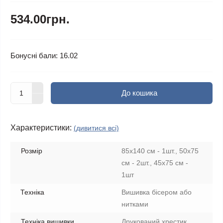
534.00грн.
Бонусні бали: 16.02
До кошика
Характеристики:
(дивитися всі)
Розмір
85х140 см - 1шт., 50х75
см - 2шт., 45х75 см -
1шт
Техніка
Вишивка бісером або
нитками
Техніка вишивки
Друкований хрестик