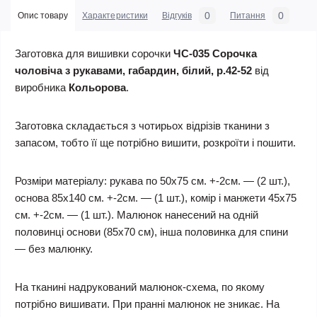
0
0
Опис товару
Характеристики
Відгуків
Питання
Заготовка для вишивки сорочки
ЧС-035 Сорочка
чоловіча з рукавами, габардин, білий, р.42-52
від
виробника
Кольорова
.
Заготовка складається з чотирьох відрізів тканини з
запасом, тобто її ще потрібно вишити, розкроїти і пошити.
Розміри матеріалу: рукава по 50х75 см. +-2см. — (2 шт.),
основа 85х140 см. +-2см. — (1 шт.), комір і манжети 45х75
см. +-2см. — (1 шт.). Малюнок нанесений на одній
половинці основи (85х70 см), інша половинка для спини
— без малюнку.
На тканині надрукований малюнок-схема, по якому
потрібно вишивати. При пранні малюнок не зникає. На