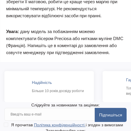
зберегти її матовою, робити це краще через марлю при
мінімальній температурі. Не рекомендується
використовувати відбілюючі засоби при пранні.
Увага:
дану модель за побажанням можемо
комплектувати бісером Preciosa або нитками муліне DMC
(Франція). Напишіть це в коментарі до замовлення або
озвучте менеджеру при підтвердженні замовлення.
Га
Надійність
Ті
Більше 10 років досвіду роботи
ви
Слідкуйте за новинками та акціями:
Підпишіться
Я прочитав
Політика конфіденційності
і згоден з вимогами
Зателефонуйте нам: