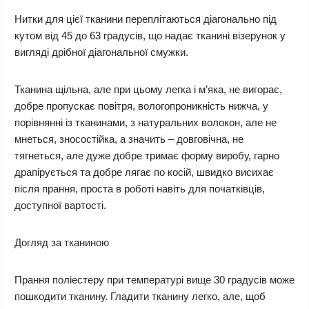
Нитки для цієї тканини переплітаються діагонально під
кутом від 45 до 63 градусів, що надає тканині візерунок у
вигляді дрібної діагональної смужки.
Тканина щільна, але при цьому легка і м’яка, не вигорає,
добре пропускає повітря, вологопроникність нижча, у
порівнянні із тканинами, з натуральних волокон, але не
мнеться, зносостійка, а значить – довговічна, не
тягнеться, але дуже добре тримає форму виробу, гарно
драпірується та добре лягає по косій, швидко висихає
після прання, проста в роботі навіть для початківців,
доступної вартості.
Догляд за тканиною
Прання поліестеру при температурі вище 30 градусів може
пошкодити тканину. Гладити тканину легко, але, щоб