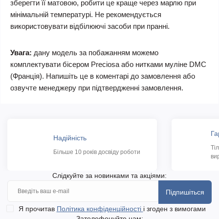
зберегти її матовою, робити це краще через марлю при
мінімальній температурі. Не рекомендується
використовувати відбілюючі засоби при пранні.
Увага:
дану модель за побажанням можемо
комплектувати бісером Preciosa або нитками муліне DMC
(Франція). Напишіть це в коментарі до замовлення або
озвучте менеджеру при підтвердженні замовлення.
Га
Надійність
Ті
Більше 10 років досвіду роботи
ви
Слідкуйте за новинками та акціями:
Підпишіться
Я прочитав
Політика конфіденційності
і згоден з вимогами
Зателефонуйте нам: