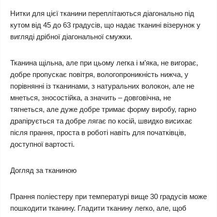
Нитки для цієї тканини переплітаються діагонально під
кутом від 45 до 63 градусів, що надає тканині візерунок у
вигляді дрібної діагональної смужки.
Тканина щільна, але при цьому легка і м’яка, не вигорає,
добре пропускає повітря, вологопроникність нижча, у
порівнянні із тканинами, з натуральних волокон, але не
мнеться, зносостійка, а значить – довговічна, не
тягнеться, але дуже добре тримає форму виробу, гарно
драпірується та добре лягає по косій, швидко висихає
після прання, проста в роботі навіть для початківців,
доступної вартості.
Догляд за тканиною
Прання поліестеру при температурі вище 30 градусів може
пошкодити тканину. Гладити тканину легко, але, щоб