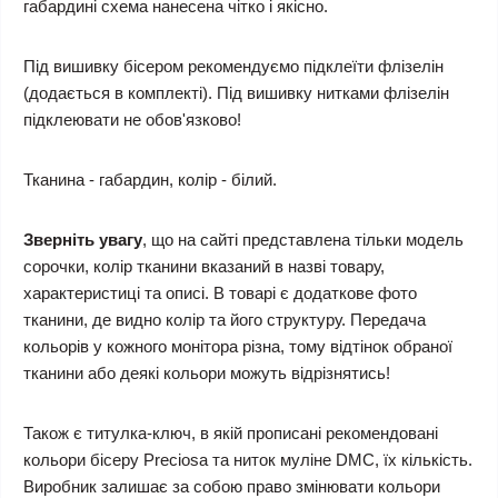
габардині схема нанесена чітко і якісно.
Під вишивку бісером рекомендуємо підклеїти флізелін
(додається в комплекті). Під вишивку нитками флізелін
підклеювати не обов'язково!
Тканина - габардин, колір - білий.
Зверніть увагу
, що на сайті представлена тільки модель
сорочки, колір тканини вказаний в назві товару,
характеристиці та описі. В товарі є додаткове фото
тканини, де видно колір та його структуру. Передача
кольорів у кожного монітора різна, тому відтінок обраної
тканини або деякі кольори можуть відрізнятись!
Також є титулка-ключ, в якій прописані рекомендовані
кольори бісеру Preciosa та ниток муліне DMC, їх кількість.
Виробник залишає за собою право змінювати кольори