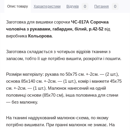
0
0
Опис товару
Характеристики
Відгуків
Питання
Заготовка для вишивки сорочки
ЧС-017А Сорочка
чоловіча з рукавами, габардин, білий, р.42-52
від
виробника
Кольорова
.
Заготовка складається з чотирьох відрізів тканини з
запасом, тобто її ще потрібно вишити, розкроїти і пошити.
Розміри матеріалу: рукава по 50х75 см. +-2см. — (2 шт.),
основа 85х140 см. +-2см. — (1 шт.), комір і манжети 45х75
см. +-2см. — (1 шт.). Малюнок нанесений на одній
половинці основи (85х70 см), інша половинка для спини
— без малюнку.
На тканині надрукований малюнок-схема, по якому
потрібно вишивати. При пранні малюнок не зникає. На