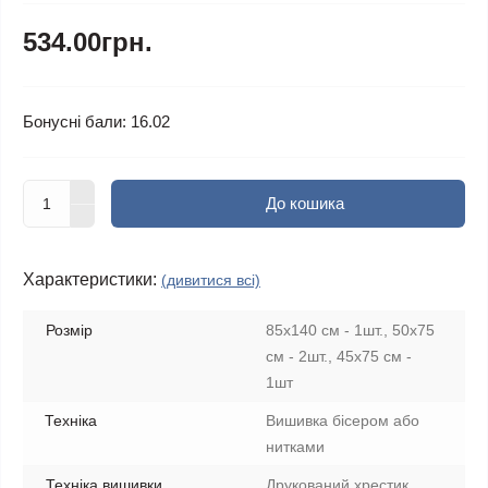
534.00грн.
Бонусні бали: 16.02
До кошика
Характеристики:
(дивитися всі)
Розмір
85х140 см - 1шт., 50х75
см - 2шт., 45х75 см -
1шт
Техніка
Вишивка бісером або
нитками
Техніка вишивки
Друкований хрестик