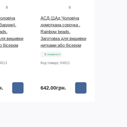
0
0
оловіча
АСД-11Ад Чоловіча
бардин).
домоткана сорочка .
ads.
Rainbow beads.
для вишивки
Заготовка для вишивки
о бісером
нитками або бісером
В наявності
4813
Код товару:
64821
н.
642.00грн.