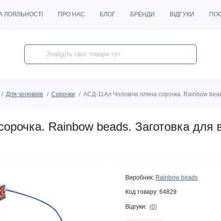
А ЛОЯЛЬНОСТІ
ПРО НАС
БЛОГ
БРЕНДИ
ВІДГУКИ
ПО
Для чоловіків
Сорочки
АСД-11Ал Чоловіча лляна сорочка. Rainbow bead
сорочка. Rainbow beads. Заготовка для
Виробник:
Rainbow beads
Код товару:
64829
Відгуки:
(0)