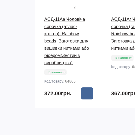
0
АСД-11Аа Чоловіча
АСД-11Аг Ч
сорочка (атлас-
сорочка (га
коттон). Rainbow
Rainbow be
beads. Заготовка для
Заготовка 
вишивки нитками або
нитками аб
бісером(Знятий з
В наявності
виробництва)
Код товару:
6
В наявності
Код товару:
64805
372.00грн.
367.00гр