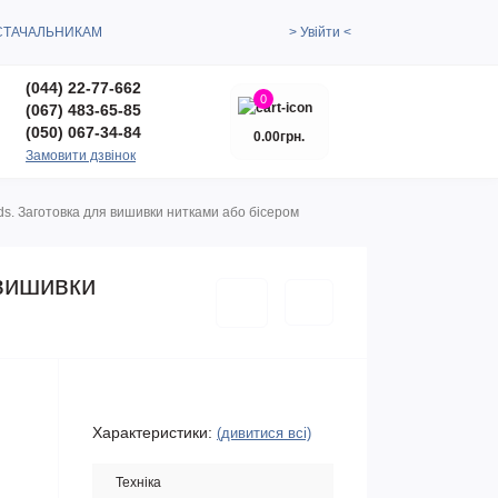
СТАЧАЛЬНИКАМ
> Увійти <
(044) 22-77-662
0
(067) 483-65-85
(050) 067-34-84
0.00грн.
Замовити дзвінок
s. Заготовка для вишивки нитками або бісером
 вишивки
Характеристики:
(дивитися всі)
Техніка