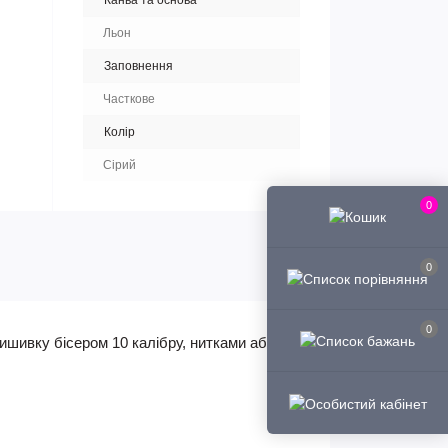
Канва та основа
Льон
Заповнення
Часткове
Колір
Сірий
0
0
0
ишивку бісером 10 калібру, нитками або в