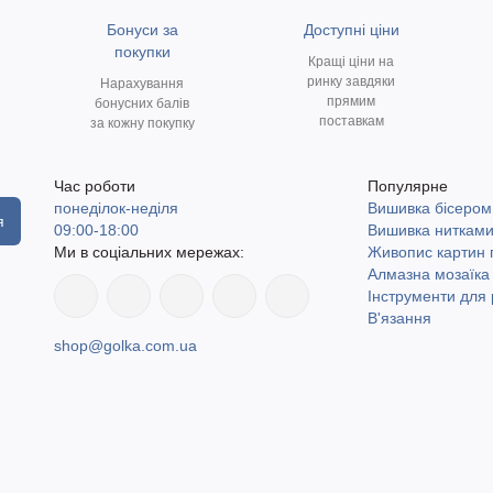
Бонуси за
Доступні ціни
покупки
Кращі ціни на
ринку завдяки
Нарахування
прямим
бонусних балів
поставкам
за кожну покупку
Час роботи
Популярне
понеділок-неділя
Вишивка бісером
я
09:00-18:00
Вишивка ниткам
Ми в соціальних мережах:
Живопис картин
Алмазна мозаїка
Інструменти для 
В'язання
shop@golka.com.ua