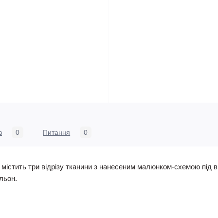
в
0
Питання
0
містить три відрізу тканини з нанесеним малюнком-схемою під в
 льон.