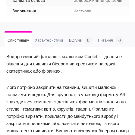
Канва та основа
Водорозчинний флізелін
Заповнення
Часткове
0
0
Опис товару
Характеристики
Відгуків
Питання
Водорозчинний флізелін з малюнком Confetti - ідеальне
рішення для вишивки бісером чи хрестиком на одязі,
скатертинах або фіранках.
Його потрібно закріпити на тканини, вишити малюнок і
потім змити водою. Для зручності в упаковці формату А4
знаходиться комплект з декількох фрагментів загального
стилю і тематики: квітів, фруктів, тварин. Фрагменти
потрібно вирізати, прикласти до майбутнього виробу і
закріпити шпильками, або намітати ниточкою, і з нього
можна легко вишивати. Вишивати візерунок бісером номер