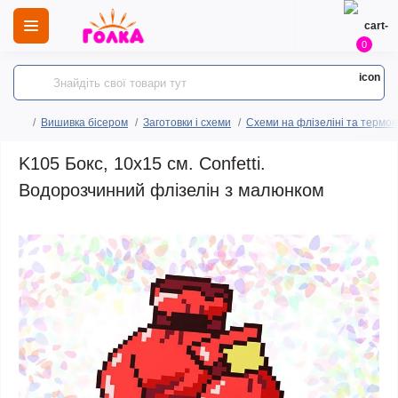
0
Вишивка бісером
Заготовки і схеми
Схеми на флізеліні та термо
K105 Бокс, 10х15 см. Confetti.
Водорозчинний флізелін з малюнком