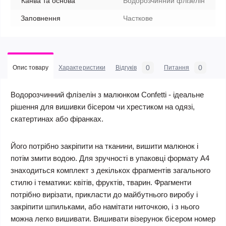
Канва та основа
Водорозчинний флізелін
Заповнення
Часткове
0
0
Опис товару
Характеристики
Відгуків
Питання
Водорозчинний флізелін з малюнком Confetti - ідеальне
рішення для вишивки бісером чи хрестиком на одязі,
скатертинах або фіранках.
Його потрібно закріпити на тканини, вишити малюнок і
потім змити водою. Для зручності в упаковці формату А4
знаходиться комплект з декількох фрагментів загального
стилю і тематики: квітів, фруктів, тварин. Фрагменти
потрібно вирізати, прикласти до майбутнього виробу і
закріпити шпильками, або намітати ниточкою, і з нього
можна легко вишивати. Вишивати візерунок бісером номер