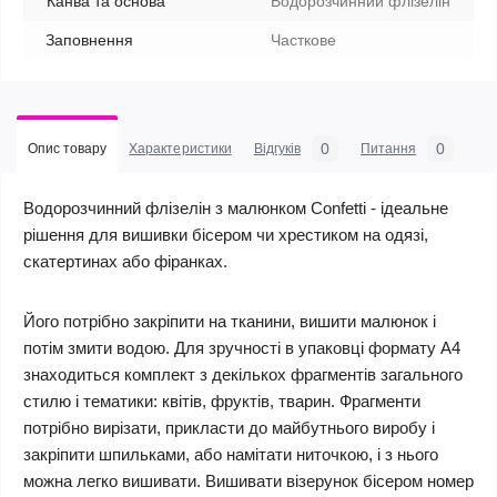
Канва та основа
Водорозчинний флізелін
Заповнення
Часткове
0
0
Опис товару
Характеристики
Відгуків
Питання
Водорозчинний флізелін з малюнком Confetti - ідеальне
рішення для вишивки бісером чи хрестиком на одязі,
скатертинах або фіранках.
Його потрібно закріпити на тканини, вишити малюнок і
потім змити водою. Для зручності в упаковці формату А4
знаходиться комплект з декількох фрагментів загального
стилю і тематики: квітів, фруктів, тварин. Фрагменти
потрібно вирізати, прикласти до майбутнього виробу і
закріпити шпильками, або намітати ниточкою, і з нього
можна легко вишивати. Вишивати візерунок бісером номер