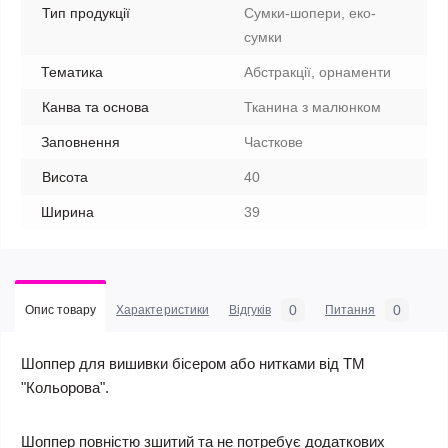
Тип продукції
Сумки-шопери, еко-
сумки
Тематика
Абстракції, орнаменти
Канва та основа
Тканина з малюнком
Заповнення
Часткове
Висота
40
Ширина
39
0
0
Опис товару
Характеристики
Відгуків
Питання
Шоппер для вишивки бісером або нитками від ТМ
"Кольорова".
Шоппер повністю зшитий та не потребує додаткових