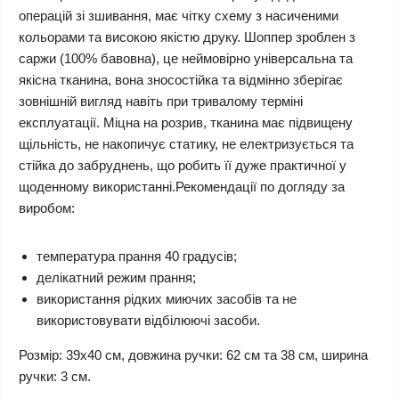
операцій зі зшивання, має чітку схему з насиченими
кольорами та високою якістю друку. Шоппер зроблен з
саржи (100% бавовна), це неймовірно універсальна та
якісна тканина, вона зносостійка та відмінно зберігає
зовнішній вигляд навіть при тривалому терміні
експлуатації. Міцна на розрив, тканина має підвищену
щільність, не накопичує статику, не електризується та
стійка до забруднень, що робить її дуже практичної у
щоденному використанні.Рекомендації по догляду за
виробом:
температура прання 40 градусів;
делікатний режим прання;
використання рідких миючих засобів та не
використовувати відбілюючі засоби.
Розмір: 39х40 см, довжина ручки: 62 см та 38 см, ширина
ручки: 3 см.