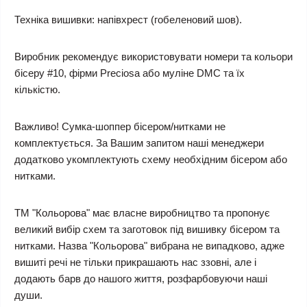
Техніка вишивки: напівхрест (гобеленовий шов).
Виробник рекомендує використовувати номери та кольори
бісеру #10, фірми Preciosa або муліне DMC та їх
кількістю.
Важливо! Сумка-шоппер бісером/нитками не
комплектується. За Вашим запитом наші менеджери
додатково укомплектують схему необхідним бісером або
нитками.
ТМ "Кольорова" має власне виробництво та пропонує
великий вибір схем та заготовок під вишивку бісером та
нитками. Назва "Кольорова" вибрана не випадково, адже
вишиті речі не тільки прикрашають нас ззовні, але і
додають барв до нашого життя, розфарбовуючи наші
души.