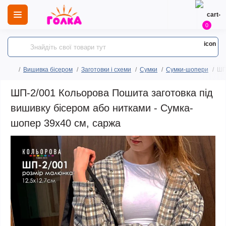
0
Вишивка бісером
Заготовки і схеми
Сумки
Сумки-шопери
ШП
ШП-2/001 Кольорова Пошита заготовка під
вишивку бісером або нитками - Сумка-
шопер 39x40 см, саржа