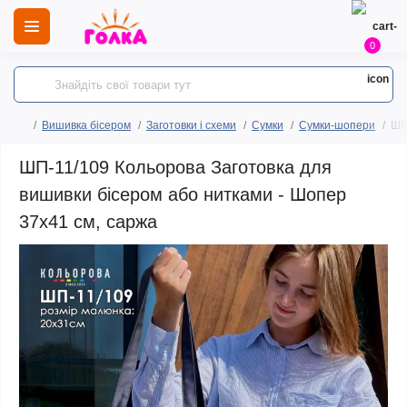
0
Вишивка бісером
Заготовки і схеми
Сумки
Сумки-шопери
ШП
ШП-11/109 Кольорова Заготовка для
вишивки бісером або нитками - Шопер
37x41 см, саржа