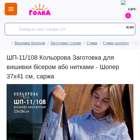
0
Вишивка бісером
Заготовки і схеми
Сумки
Сумки-шопери
ШП
ШП-11/108 Кольорова Заготовка для
вишивки бісером або нитками - Шопер
37x41 см, саржа