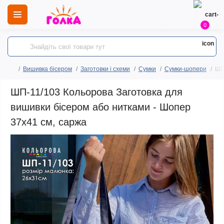
0
Вишивка бісером
Заготовки і схеми
Сумки
Сумки-шопери
ШП
ШП-11/103 Кольорова Заготовка для
вишивки бісером або нитками - Шопер
37x41 см, саржа