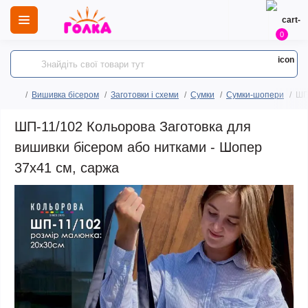
0
Вишивка бісером
Заготовки і схеми
Сумки
Сумки-шопери
ШП
ШП-11/102 Кольорова Заготовка для
вишивки бісером або нитками - Шопер
37x41 см, саржа