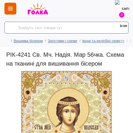
0
Вишивка бісером
Заготовки і схеми
Ікони та релігійні сюжети
РІ
РІК-4241 Св. Мч. Надія. Мар 56чка. Схема
на тканині для вишивання бісером