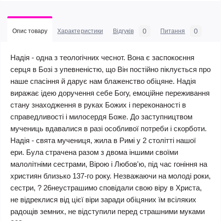
0
0
Опис товару
Характеристики
Відгуків
Питання
Надія - одна з теологічних чеснот. Вона є заспокоєння
серця в Бозі з упевненістю, що Він постійно піклується про
наше спасіння й дарує нам блаженство обіцяне. Надія
виражає ідею доручення себе Богу, емоційне переживання
стану знаходження в руках Божих і переконаності в
справедливості і милосердя Боже. До заступництвом
мучениць вдавалися в разі особливої потреби і скорботи.
Надія - свята мучениця, жила в Римі у 2 столітті нашої
ери. Була страчена разом з двома іншими своїми
малолітніми сестрами, Вірою і Любов'ю, під час гоніння на
християн близько 137-го року. Незважаючи на молоді роки,
сестри, ? 26неустрашимо сповідали свою віру в Христа,
не відреклися від цієї віри заради обіцяних їм всіляких
радощів земних, не відступили перед страшними муками