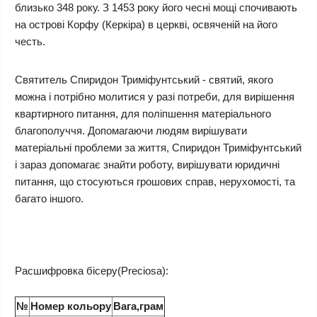
близько 348 року. З 1453 року його чесні мощі спочивають
на острові Корфу (Керкіра) в церкві, освяченій на його
честь.
Святитель Спиридон Триміфунтський - святий, якого
можна і потрібно молитися у разі потреби, для вирішення
квартирного питання, для поліпшення матеріального
благополуччя. Допомагаючи людям вирішувати
матеріальні проблеми за життя, Спиридон Триміфунтський
і зараз допомагає знайти роботу, вирішувати юридичні
питання, що стосуються грошових справ, нерухомості, та
багато іншого.
Расшифровка бісеру(Preciosa):
№
Номер кольору
Вага,грам