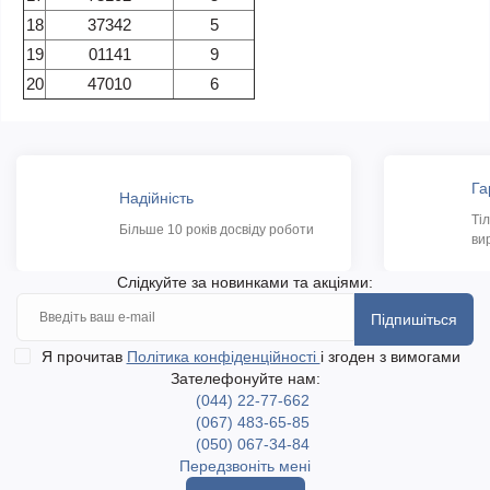
18
37342
5
19
01141
9
20
47010
6
Га
Надійність
Ті
Більше 10 років досвіду роботи
ви
Слідкуйте за новинками та акціями:
Підпишіться
Я прочитав
Політика конфіденційності
і згоден з вимогами
Зателефонуйте нам:
(044) 22-77-662
(067) 483-65-85
(050) 067-34-84
Передзвоніть мені