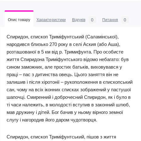
0
0
Опис товару
Характеристики
Відгуків
Питання
Спиридон, єпископ Триміфунтський (Саламінської),
народився близько 270 року в селі Аския (або Аша),
розташованої в 5 км від р. Тримифунта. Про особисте
життя Спиридона Триміфунтського відомо небагато: був
сином заможних, але простих батьків, виховувався у
праці – пас з дитинства овець. Цього заняття він не
залишив і після хіротонії – рукоположення в єпископський
сан, чому на всіх іконних списках зображений у пастушої
шапочці. Смиренний і доброчесний Спиридон, як і було в
ті часи належить, в молодості вступив в законний шлюб,
мав дружину і дітей. Бог бачив у ньому вірного земної
слугу і нагородив його даром чудотворця.
Спиридон, єпископ Триміфунтський, пішов з життя