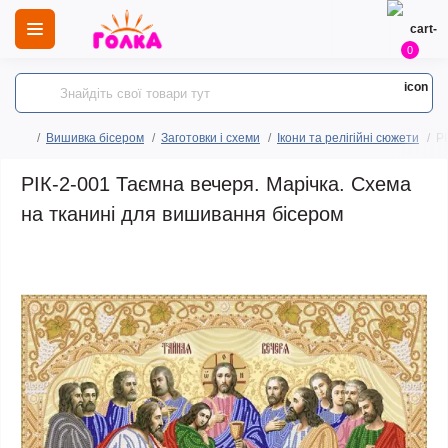
0
Вишивка бісером
Заготовки і схеми
Ікони та релігійні сюжети
Р
РІК-2-001 Таємна вечеря. Марічка. Схема
на тканині для вишивання бісером