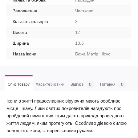
Канва та основа
Габардин
Заповнення
Часткове
Кількість кольорів
3
Висота
17
Ширина
13,5
Назва ікони
Божа Матір і Іісус
0
0
Опис товару
Характеристики
Відгуків
Питання
Ікони в житті православних віруючих мають особливе
місце і шану. Лики святих покровителів нагадують про
пройдений ними шлях і цим дають приклад праведного
життя людям, яким протегують. Особливо дієвою силою
володіють ікони, створені своїми руками.