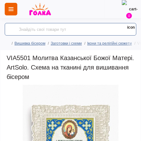
0
Вишивка бісером
Заготовки і схеми
Ікони та релігійні сюжети
V
VIA5501 Молитва Казанської Божої Матері.
ArtSolo. Схема на тканині для вишивання
бісером