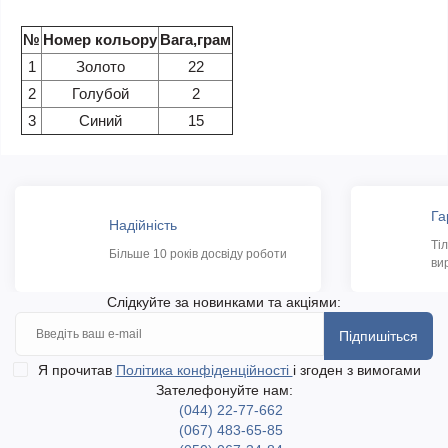
№
Номер кольору
Вага,грам
1
Золото
22
2
Голубой
2
3
Синий
15
Га
Надійність
Ті
Більше 10 років досвіду роботи
ви
Слідкуйте за новинками та акціями:
Підпишіться
Я прочитав
Політика конфіденційності
і згоден з вимогами
Зателефонуйте нам:
(044) 22-77-662
(067) 483-65-85