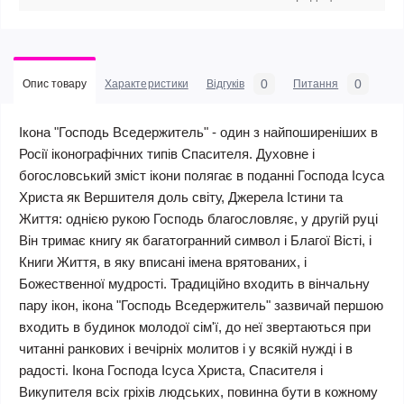
0
0
Опис товару
Характеристики
Відгуків
Питання
Ікона "Господь Вседержитель" - один з найпоширеніших в
Росії іконографічних типів Спасителя. Духовне і
богословський зміст ікони полягає в поданні Господа Ісуса
Христа як Вершителя доль світу, Джерела Істини та
Життя: однією рукою Господь благословляє, у другій руці
Він тримає книгу як багатогранний символ і Благої Вісті, і
Книги Життя, в яку вписані імена врятованих, і
Божественної мудрості. Традиційно входить в вінчальну
пару ікон, ікона "Господь Вседержитель" зазвичай першою
входить в будинок молодої сім'ї, до неї звертаються при
читанні ранкових і вечірніх молитов і у всякій нужді і в
радості. Ікона Господа Ісуса Христа, Спасителя і
Викупителя всіх гріхів людських, повинна бути в кожному