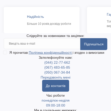
Га
Надійність
Ті
Більше 10 років досвіду роботи
ви
Слідкуйте за новинками та акціями:
Підпишіться
Я прочитав
Політика конфіденційності
і згоден з вимогами
Зателефонуйте нам:
(044) 22-77-662
(067) 483-65-85
(050) 067-34-84
Передзвоніть мені
До контактів
Час роботи
понеділок-неділя
09:00-18:00
Ми в соціальних мережах: