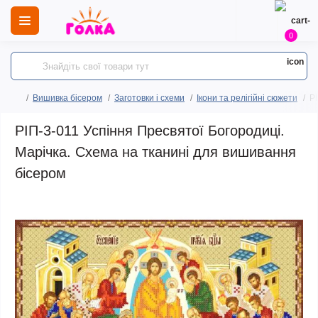
0
Вишивка бісером
Заготовки і схеми
Ікони та релігійні сюжети
Р
РІП-3-011 Успіння Пресвятої Богородиці.
Марічка. Схема на тканині для вишивання
бісером