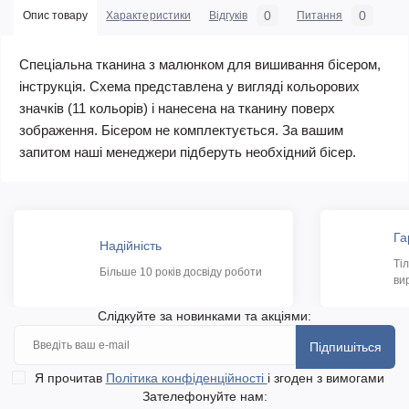
0
0
Опис товару
Характеристики
Відгуків
Питання
Спеціальна тканина з малюнком для вишивання бісером,
інструкція. Схема представлена у вигляді кольорових
значків (11 кольорів) і нанесена на тканину поверх
зображення. Бісером не комплектується. За вашим
запитом наші менеджери підберуть необхідний бісер.
Га
Надійність
Ті
Більше 10 років досвіду роботи
ви
Слідкуйте за новинками та акціями:
Підпишіться
Я прочитав
Політика конфіденційності
і згоден з вимогами
Зателефонуйте нам: