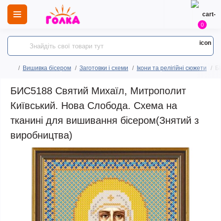
0
Вишивка бісером
Заготовки і схеми
Ікони та релігійні сюжети
Б
БИС5188 Святий Михаїл, Митрополит
Київський. Нова Слобода. Схема на
тканині для вишивання бісером(Знятий з
виробництва)