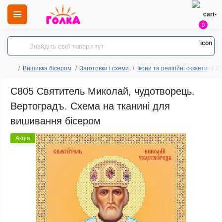
0
Вишивка бісером
Заготовки і схеми
Ікони та релігійні сюжети
C
C805 Святитель Миколай, чудотворець.
Вертоградъ. Схема на тканині для
вишивання бісером
Акція