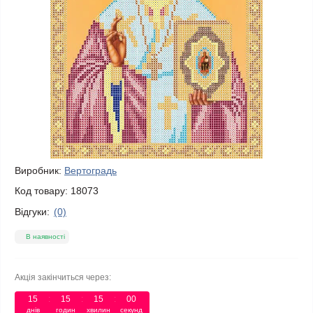
Виробник:
Вертоградь
Код товару:
18073
Відгуки:
(0)
В наявності
Акція закінчиться через:
15
:
15
:
15
:
00
днів
годин
хвилин
секунд