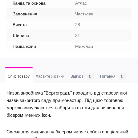
Канва та основа
Атлас
Заповнення
Часткове
Висота
28
Ширина
21
Назва ікони
Миколай
0
0
Опис товару
Характеристики
Відгуків
Питання
Назва виробника "Вертоградъ" походить від старовинної
назви закритого саду при монастирі. Під цією торговою
маркою випускаються набори та схеми для вишивання
бісером іменних ікон.
Схема для вишивання бісером являє собою спеціальний