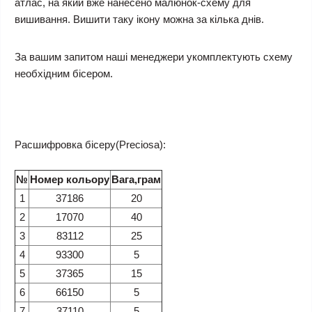
атлас, на який вже нанесено малюнок-схему для
вишивання. Вишити таку ікону можна за кілька днів.
За вашим запитом наші менеджери укомплектують схему
необхідним бісером.
Расшифровка бісеру(Preciosa):
№
Номер кольору
Вага,грам
1
37186
20
2
17070
40
3
83112
25
4
93300
5
5
37365
15
6
66150
5
7
37110
5