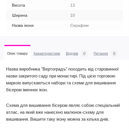
Висота
13
Ширина
10
Назва ікони
Серафим
0
0
Опис товару
Характеристики
Відгуків
Питання
Назва виробника "Вертоградъ" походить від старовинної
назви закритого саду при монастирі. Під цією торговою
маркою випускаються набори та схеми для вишивання
бісером іменних ікон.
Схема для вишивання бісером являє собою спеціальний
атлас, на який вже нанесено малюнок-схему для
вишивання. Вишити таку ікону можна за кілька днів.