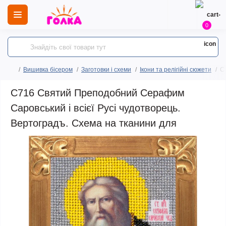
0
Вишивка бісером
Заготовки і схеми
Ікони та релігійні сюжети
C
C716 Святий Преподобний Серафим
Саровський і всієї Русі чудотворець.
Вертоградъ. Схема на тканини для