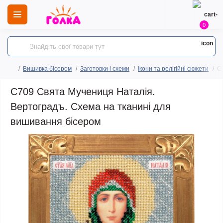
0
Вишивка бісером
Заготовки і схеми
Ікони та релігійні сюжети
C
C709 Свята Мучениця Наталія.
Вертоградъ. Схема на тканині для
вишивання бісером