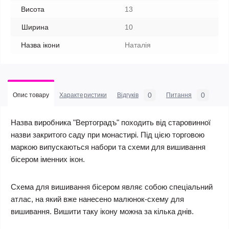
Висота
13
Ширина
10
Назва ікони
Наталія
0
0
Опис товару
Характеристики
Відгуків
Питання
Назва виробника "Вертоградъ" походить від старовинної
назви закритого саду при монастирі. Під цією торговою
маркою випускаються набори та схеми для вишивання
бісером іменних ікон.
Схема для вишивання бісером являє собою спеціальний
атлас, на який вже нанесено малюнок-схему для
вишивання. Вишити таку ікону можна за кілька днів.