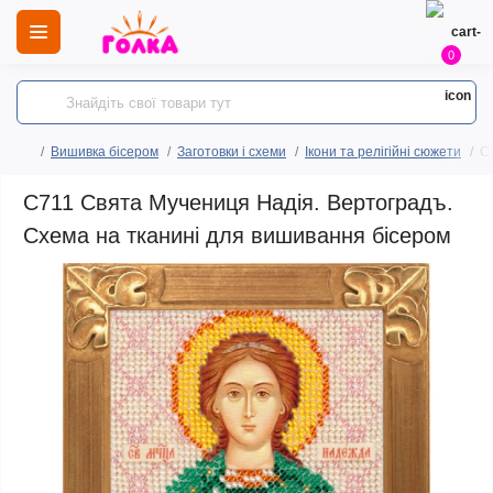
0
Вишивка бісером
Заготовки і схеми
Ікони та релігійні сюжети
C
C711 Свята Мучениця Надія. Вертоградъ.
Схема на тканині для вишивання бісером