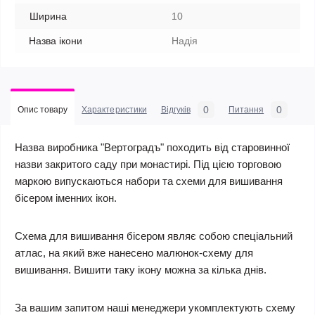
Ширина
10
Назва ікони
Надiя
0
0
Опис товару
Характеристики
Відгуків
Питання
Назва виробника "Вертоградъ" походить від старовинної
назви закритого саду при монастирі. Під цією торговою
маркою випускаються набори та схеми для вишивання
бісером іменних ікон.
Схема для вишивання бісером являє собою спеціальний
атлас, на який вже нанесено малюнок-схему для
вишивання. Вишити таку ікону можна за кілька днів.
За вашим запитом наші менеджери укомплектують схему