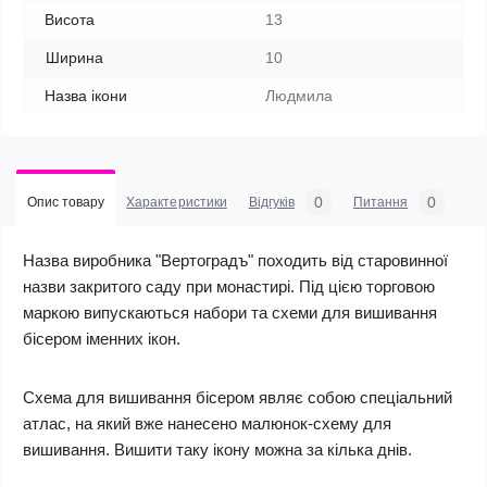
Висота
13
Ширина
10
Назва ікони
Людмила
0
0
Опис товару
Характеристики
Відгуків
Питання
Назва виробника "Вертоградъ" походить від старовинної
назви закритого саду при монастирі. Під цією торговою
маркою випускаються набори та схеми для вишивання
бісером іменних ікон.
Схема для вишивання бісером являє собою спеціальний
атлас, на який вже нанесено малюнок-схему для
вишивання. Вишити таку ікону можна за кілька днів.