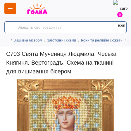
0
Вишивка бісером
Заготовки і схеми
Ікони та релігійні сюжети
C
C703 Свята Мучениця Людмила, Чеська
Княгиня. Вертоградъ. Схема на тканині
для вишивання бісером