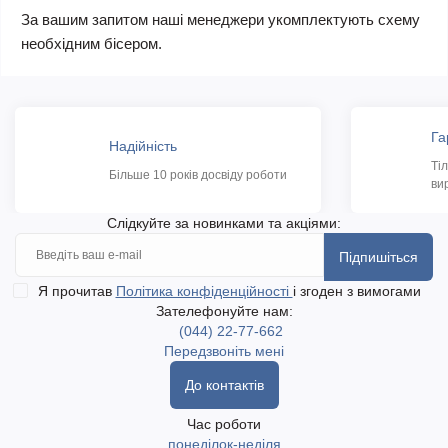
За вашим запитом наші менеджери укомплектують схему
необхідним бісером.
Га
Надійність
Ті
Більше 10 років досвіду роботи
ви
Слідкуйте за новинками та акціями:
Підпишіться
Я прочитав
Політика конфіденційності
і згоден з вимогами
Зателефонуйте нам:
(044) 22-77-662
Передзвоніть мені
До контактів
Час роботи
понеділок-неділя