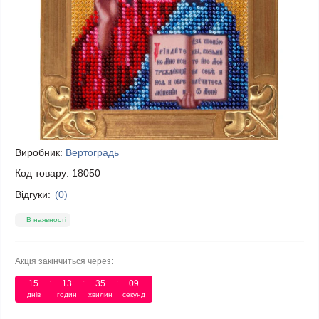
Виробник:
Вертоградь
Код товару:
18050
Відгуки:
(0)
В наявності
Акція закінчиться через:
15
:
13
:
35
:
09
днів
годин
хвилин
секунд