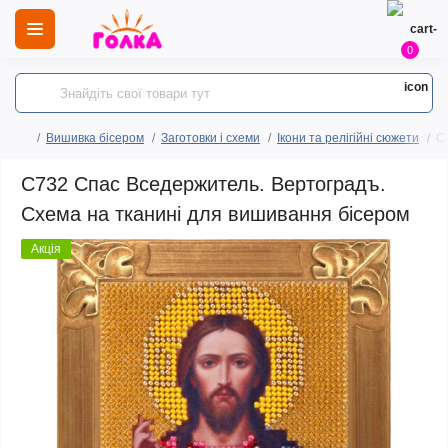
0
Вишивка бісером
Заготовки і схеми
Ікони та релігійні сюжети
C
C732 Спас Вседержитель. Вертоградъ.
Схема на тканині для вишивання бісером
Акція