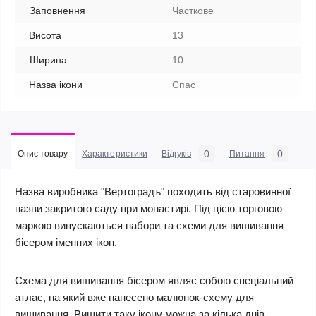
Заповнення
Часткове
Висота
13
Ширина
10
Назва ікони
Спас
0
0
Опис товару
Характеристики
Відгуків
Питання
Назва виробника "Вертоградъ" походить від старовинної
назви закритого саду при монастирі. Під цією торговою
маркою випускаються набори та схеми для вишивання
бісером іменних ікон.
Схема для вишивання бісером являє собою спеціальний
атлас, на який вже нанесено малюнок-схему для
вишивання. Вишити таку ікону можна за кілька днів.