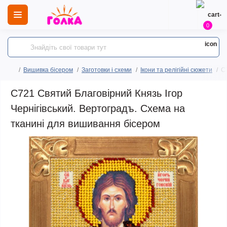
0
Вишивка бісером
Заготовки і схеми
Ікони та релігійні сюжети
C
C721 Святий Благовірний Князь Ігор
Чернігівський. Вертоградъ. Схема на
тканині для вишивання бісером