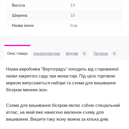
Висота
13
Ширина
10
Назва ікони
Ігор
0
0
Опис товару
Характеристики
Відгуків
Питання
Назва виробника "Вертоградъ" походить від старовинної
назви закритого саду при монастирі. Під цією торговою
маркою випускаються набори та схеми для вишивання
бісером іменних ікон.
Схема для вишивання бісером являє собою спеціальний
атлас, на який вже нанесено малюнок-схему для
вишивання. Вишити таку ікону можна за кілька днів.