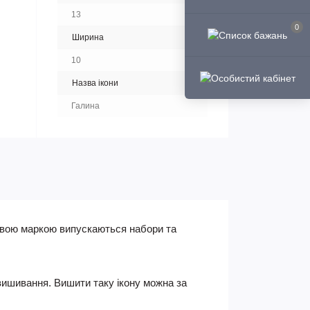
13
0
Ширина
10
Назва ікони
Галина
говою маркою випускаються набори та
ишивання. Вишити таку ікону можна за