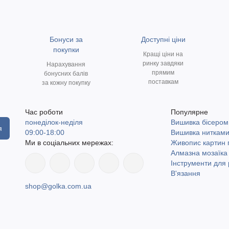
Бонуси за
Доступні ціни
покупки
Кращі ціни на
ринку завдяки
Нарахування
прямим
бонусних балів
поставкам
за кожну покупку
Час роботи
Популярне
понеділок-неділя
Вишивка бісером
я
09:00-18:00
Вишивка ниткам
Ми в соціальних мережах:
Живопис картин
Алмазна мозаїка
Інструменти для 
В'язання
shop@golka.com.ua