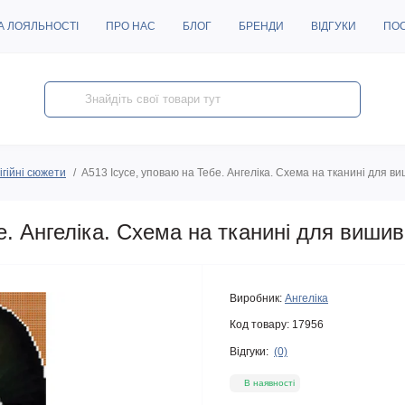
А ЛОЯЛЬНОСТІ
ПРО НАС
БЛОГ
БРЕНДИ
ВІДГУКИ
ПО
ігійні сюжети
A513 Ісусе, уповаю на Тебе. Ангеліка. Схема на тканині для в
е. Ангеліка. Схема на тканині для виши
Виробник:
Ангеліка
Код товару:
17956
Відгуки:
(0)
В наявності