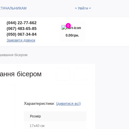
СТАЧАЛЬНИКАМ
> Увійти <
(044) 22-77-662
0
(067) 483-65-85
(050) 067-34-84
0.00грн.
Замовити дзвінок
ишивання бісером
вання бісером
Характеристики:
(дивитися всі)
Розмір
17x40 см