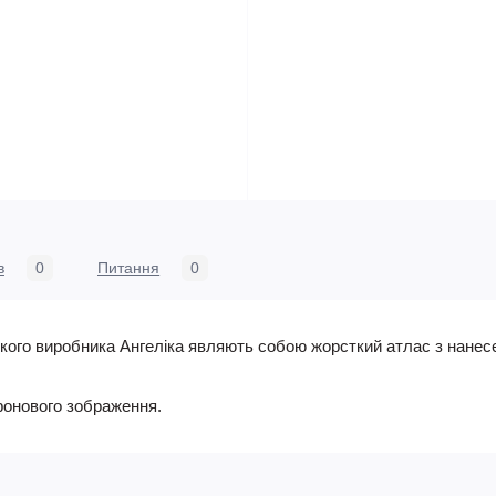
в
0
Питання
0
ького виробника Ангеліка являють собою жорсткий атлас з нан
фонового зображення.