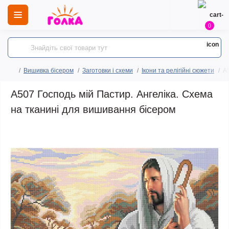
0
Вишивка бісером
Заготовки і схеми
Ікони та релігійні сюжети
A
A507 Господь мій Пастир. Ангеліка. Схема
на тканині для вишивання бісером