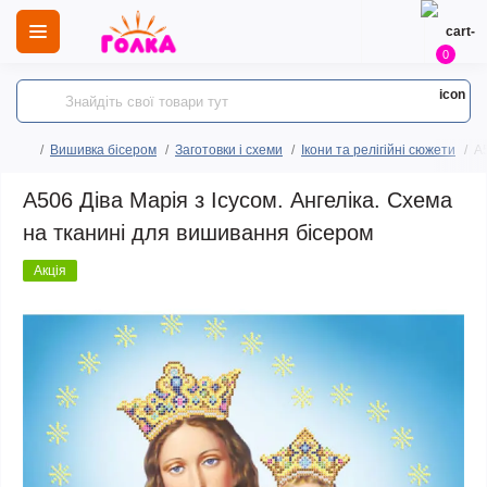
0
Вишивка бісером
Заготовки і схеми
Ікони та релігійні сюжети
A5
A506 Діва Марія з Ісусом. Ангеліка. Схема
на тканині для вишивання бісером
Акція