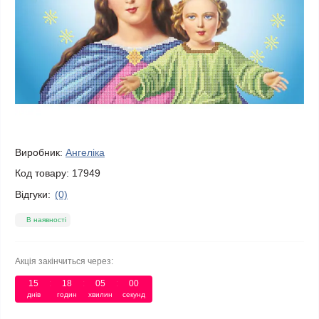
Виробник:
Ангеліка
Код товару:
17949
Відгуки:
(0)
В наявності
Акція закінчиться через:
15
18
05
00
днів
годин
хвилин
секунд