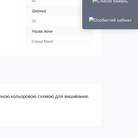
40
Ширина
30
Назва ікони
Серце Марії
есеною кольоровою схемою для вишивання.