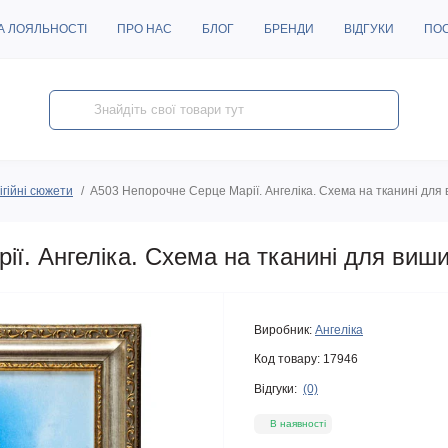
А ЛОЯЛЬНОСТІ
ПРО НАС
БЛОГ
БРЕНДИ
ВІДГУКИ
ПО
ігійні сюжети
A503 Непорочне Серце Марії. Ангеліка. Схема на тканині для
ї. Ангеліка. Схема на тканині для виш
Виробник:
Ангеліка
Код товару:
17946
Відгуки:
(0)
В наявності