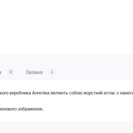
в
0
Питання
1
ького виробника Ангеліка являють собою жорсткий атлас з нан
фонового зображення.