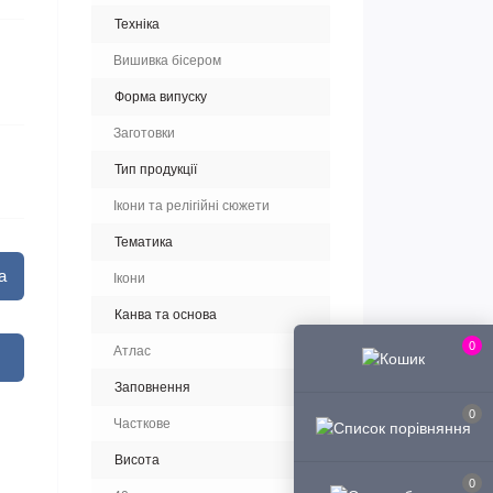
Техніка
Вишивка бісером
Форма випуску
Заготовки
Тип продукції
Ікони та релігійні сюжети
Тематика
а
Ікони
Канва та основа
0
Атлас
Заповнення
0
Часткове
Висота
0