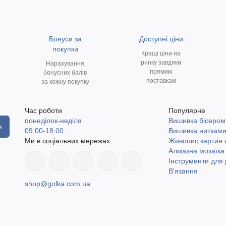
Бонуси за
Доступні ціни
покупки
Кращі ціни на
ринку завдяки
Нарахування
прямим
бонусних балів
поставкам
за кожну покупку
Час роботи
Популярне
понеділок-неділя
Вишивка бісером
я
09:00-18:00
Вишивка ниткам
Ми в соціальних мережах:
Живопис картин
Алмазна мозаїка
Інструменти для 
В'язання
shop@golka.com.ua