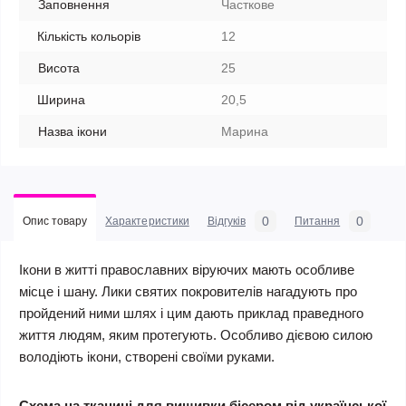
Заповнення
Часткове
Кількість кольорів
12
Висота
25
Ширина
20,5
Назва ікони
Марина
0
0
Опис товару
Характеристики
Відгуків
Питання
Ікони в житті православних віруючих мають особливе
місце і шану. Лики святих покровителів нагадують про
пройдений ними шлях і цим дають приклад праведного
життя людям, яким протегують. Особливо дієвою силою
володіють ікони, створені своїми руками.
Схема на тканині для вишивки бісером від української