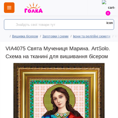
0
Вишивка бісером
Заготовки і схеми
Ікони та релігійні сюжети
V
VIA4075 Свята Мучениця Марина. ArtSolo.
Схема на тканині для вишивання бісером