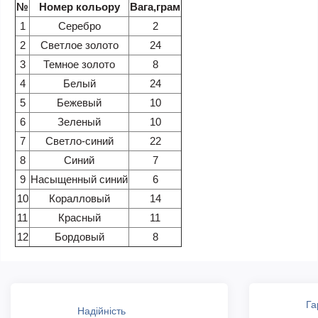
№
Номер кольору
Вага,грам
1
Серебро
2
2
Светлое золото
24
3
Темное золото
8
4
Белый
24
5
Бежевый
10
6
Зеленый
10
7
Светло-синий
22
8
Синий
7
9
Насыщенный синий
6
10
Коралловый
14
11
Красный
11
12
Бордовый
8
Га
Надійність