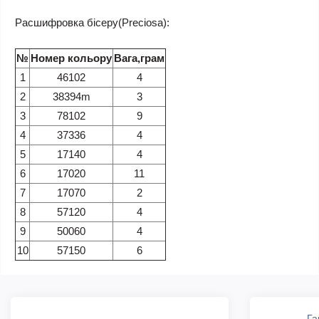
Расшифровка бісеру(Preciosa):
№
Номер кольору
Вага,грам
1
46102
4
2
38394m
3
3
78102
9
4
37336
4
5
17140
4
6
17020
11
7
17070
2
8
57120
4
9
50060
4
10
57150
6
Га