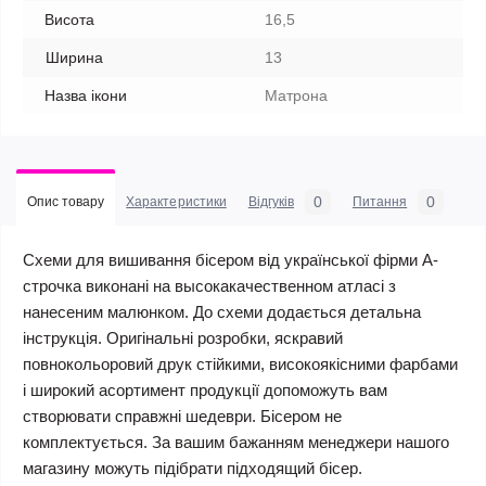
Висота
16,5
Ширина
13
Назва ікони
Матрона
0
0
Опис товару
Характеристики
Відгуків
Питання
Схеми для вишивання бісером від української фірми А-
строчка виконані на высокакачественном атласі з
нанесеним малюнком. До схеми додається детальна
інструкція. Оригінальні розробки, яскравий
повнокольоровий друк стійкими, високоякісними фарбами
і широкий асортимент продукції допоможуть вам
створювати справжні шедеври. Бісером не
комплектується. За вашим бажанням менеджери нашого
магазину можуть підібрати підходящий бісер.