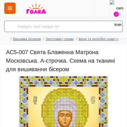
0
Вишивка бісером
Заготовки і схеми
Ікони та релігійні сюжети
А
АС5-007 Свята Блаженна Матрона
Московська. А-строчка. Схема на тканині
для вишивання бісером