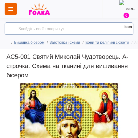
0
Вишивка бісером
Заготовки і схеми
Ікони та релігійні сюжети
А
АС5-001 Святий Миколай Чудотворець. А-
строчка. Схема на тканині для вишивання
бісером