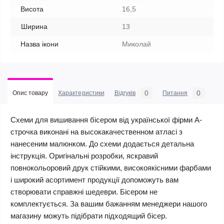
Висота
16,5
Ширина
13
Назва ікони
Миколай
0
0
Опис товару
Характеристики
Відгуків
Питання
Схеми для вишивання бісером від української фірми А-
строчка виконані на высокакачественном атласі з
нанесеним малюнком. До схеми додається детальна
інструкція. Оригінальні розробки, яскравий
повнокольоровий друк стійкими, високоякісними фарбами
і широкий асортимент продукції допоможуть вам
створювати справжні шедеври. Бісером не
комплектується. За вашим бажанням менеджери нашого
магазину можуть підібрати підходящий бісер.