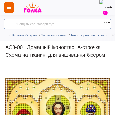
0
Вишивка бісером
Заготовки і схеми
Ікони та релігійні сюжети
А
АС3-001 Домашній іконостас. А-строчка.
Схема на тканині для вишивання бісером