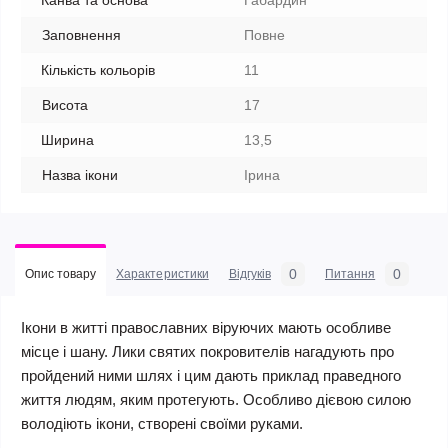
Канва та основа
Габардин
Заповнення
Повне
Кількість кольорів
11
Висота
17
Ширина
13,5
Назва ікони
Ірина
0
0
Опис товару
Характеристики
Відгуків
Питання
Ікони в житті православних віруючих мають особливе
місце і шану. Лики святих покровителів нагадують про
пройдений ними шлях і цим дають приклад праведного
життя людям, яким протегують. Особливо дієвою силою
володіють ікони, створені своїми руками.