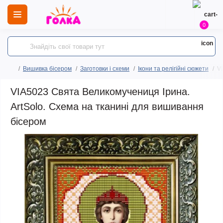
0
Вишивка бісером
Заготовки і схеми
Ікони та релігійні сюжети
V
VIA5023 Свята Великомучениця Ірина.
ArtSolo. Схема на тканині для вишивання
бісером