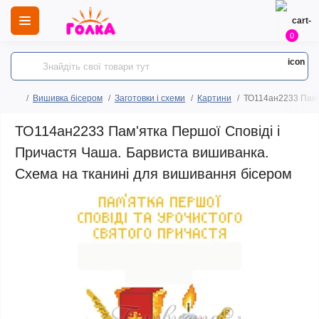
0
Вишивка бісером
Заготовки і схеми
Картини
ТО114ан2233 Пам'я
ТО114ан2233 Пам'ятка Першої Сповіді і
Причастя Чаша. Барвиста вишиванка.
Схема на тканині для вишивання бісером