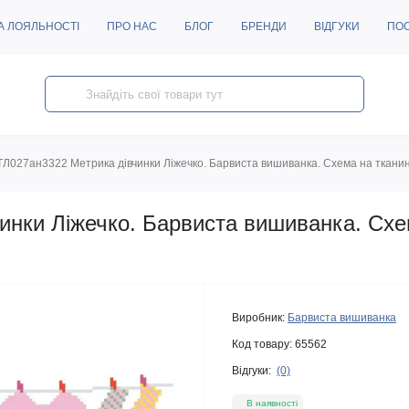
А ЛОЯЛЬНОСТІ
ПРО НАС
БЛОГ
БРЕНДИ
ВІДГУКИ
ПО
ТЛ027ан3322 Метрика дівчинки Ліжечко. Барвиста вишиванка. Схема на ткани
инки Ліжечко. Барвиста вишиванка. Схе
Виробник:
Барвиста вишиванка
Код товару:
65562
Відгуки:
(0)
В наявності