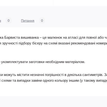
в
0
Питання
0
ика Барвиста вишиванка – це малюнок на атласі для повної або ч
ля зручності підбору бісеру на схемі вказані рекомендовані номер
укомплектувати заготовки необхідним матеріалом.
и можуть містити незначні погрішності в декілька сантиметрів. 
 схеми та випадки заміни одного кольору іншим (у такому випадку