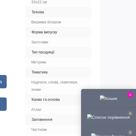
33х22 см
Техніка
Вишивка бісером
Форма випуску
Заготовки
Тип продукції
Метрики
Тематика
а
Надписи, слова, семплери,
знаки
0
Канва та основа
Атлас
0
Заповнення
Часткове
0