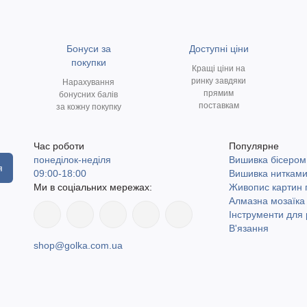
Бонуси за
Доступні ціни
покупки
Кращі ціни на
ринку завдяки
Нарахування
прямим
бонусних балів
поставкам
за кожну покупку
Час роботи
Популярне
понеділок-неділя
Вишивка бісером
я
09:00-18:00
Вишивка ниткам
Ми в соціальних мережах:
Живопис картин
Алмазна мозаїка
Інструменти для 
В'язання
shop@golka.com.ua