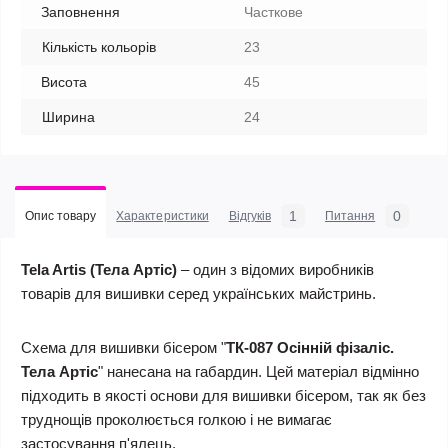
Заповнення
Часткове
Кількість кольорів
23
Висота
45
Ширина
24
1
0
Опис товару
Характеристики
Відгуків
Питання
Tela Artis (Тела Артіс)
– один з відомих виробників
товарів для вишивки серед українських майстринь.
Схема для вишивки бісером "
ТК-087 Осінній фізаліс.
Тела Артіс
" нанесана на габардин. Цей матеріал відмінно
підходить в якості основи для вишивки бісером, так як без
труднощів проколюється голкою і не вимагає
застосування п'ялець.