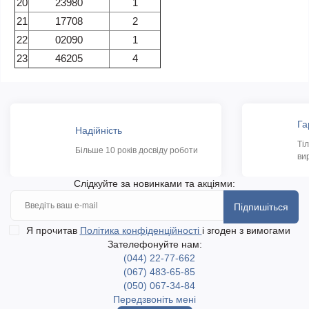
20
23980
1
21
17708
2
22
02090
1
23
46205
4
Га
Надійність
Ті
Більше 10 років досвіду роботи
ви
Слідкуйте за новинками та акціями:
Підпишіться
Я прочитав
Політика конфіденційності
і згоден з вимогами
Зателефонуйте нам:
(044) 22-77-662
(067) 483-65-85
(050) 067-34-84
Передзвоніть мені