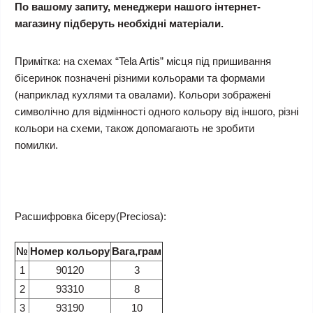
По вашому запиту, менеджери нашого інтернет-
магазину підберуть необхідні матеріали.
Примітка: на схемах “Tela Artis” місця під пришивання
бісеринок позначені різними кольорами та формами
(наприклад кухлями та овалами). Кольори зображені
символічно для відмінності одного кольору від іншого, різні
кольори на схеми, також допомагають не зробити
помилки.
Расшифровка бісеру(Preciosa):
№
Номер кольору
Вага,грам
1
90120
3
2
93310
8
3
93190
10