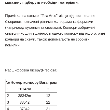
магазину підберуть необхідні матеріали.
Примітка: на схемах “Tela Artis” місця під пришивання
бісеринок позначені різними кольорами та формами
(наприклад кухлями та овалами). Кольори зображені
символічно для відмінності одного кольору від іншого, різні
кольори на схеми, також допомагають не зробити
помилки.
Расшифровка бісеру(Preciosa):
№
Номер кольору
Вага,грам
1
38342m
3
2
38342m
12
3
38642
22
4
37342
31