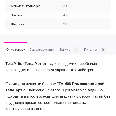
Кількість кольорів
21
Висота
42
Ширина
24
1
0
Опис товару
Характеристики
Відгуків
Питання
Tela Artis (Тела Артіс)
– один з відомих виробників
товарів для вишивки серед українських майстринь.
Схема для вишивки бісером "
ТА-408 Ромашковий рай.
Тела Артіс
" нанесана на атлас. Цей матеріал відмінно
підходить в якості основи для вишивки бісером, так як без
труднощів проколюється голкою і не вимагає
застосування п'ялець.