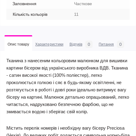
Заповнення
Часткове
Кількість кольорів
11
0
0
Опис товару
Характеристики
Відгуків
Питання
Тканина з нанесеним кольоровим малюнком для вишивки
картини бісером від українського виробника ВДВ. Тканина
- сатин високої якості (100% поліестер), легко
проколюється голкою і сяє в будь-якому освітленні, не
розтягується в роботі і довгі роки ідеально витримує вагу
бісеру на картині. Малюнок детально опрацьований, легко
читається, надруковано безпечною фарбою, що не
змивається водою і зберігає свій колір.
Містить перелік номерів і необхідну вагу бісеру Preciosa
(Чехія). До великих робіт додається символьна чорно-біла