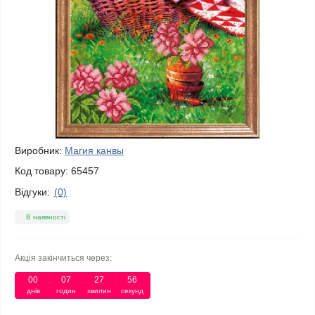
Виробник:
Магия канвы
Код товару:
65457
Відгуки:
(0)
В наявності
Акція закінчиться через:
00
:
07
:
27
:
56
днів
годин
хвилин
секунд