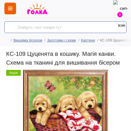
0
Вишивка бісером
Заготовки і схеми
Картини
КС-109 Цуценята в
КС-109 Цуценята в кошику. Магія канви.
Схема на тканині для вишивання бісером
Акція