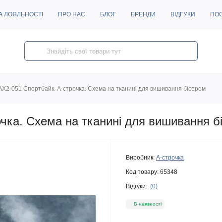
А ЛОЯЛЬНОСТІ
ПРО НАС
БЛОГ
БРЕНДИ
ВІДГУКИ
ПО
АХ2-051 Спортбайк. А-строчка. Схема на тканині для вишивання бісером
очка. Схема на тканині для вишивання б
Виробник:
А-строчка
Код товару:
65348
Відгуки:
(0)
В наявності