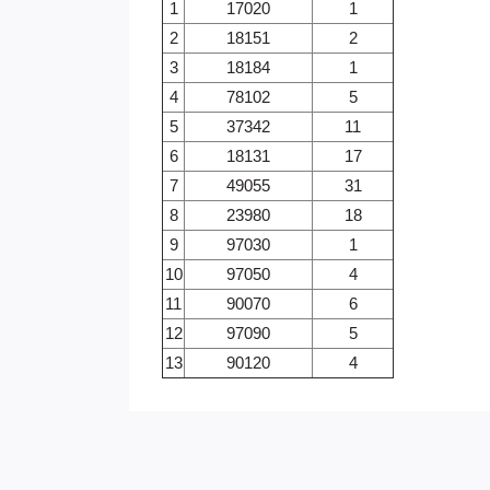
1
17020
1
2
18151
2
3
18184
1
4
78102
5
5
37342
11
6
18131
17
7
49055
31
8
23980
18
9
97030
1
10
97050
4
11
90070
6
12
97090
5
13
90120
4