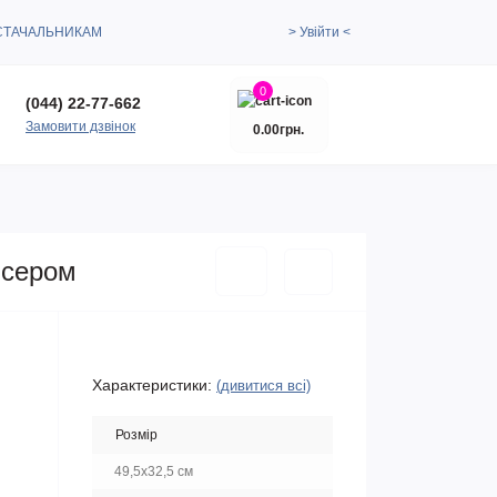
СТАЧАЛЬНИКАМ
> Увійти <
0
(044) 22-77-662
Замовити дзвінок
0.00грн.
ісером
Характеристики:
(дивитися всі)
Розмір
49,5х32,5 см