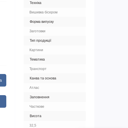
Техніка
Вишивка бісером
Форма випуску
Заготовки
Тип продукції
Картини
Тематика
Транспорт
Канва та основа
а
Атлас
Заповнення
Часткове
Висота
32,5