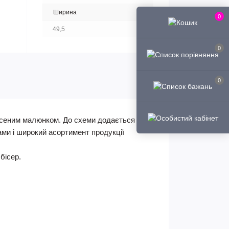
Ширина
0
49,5
0
0
несеним малюнком. До схеми додається
ами і широкий асортимент продукції
бісер.