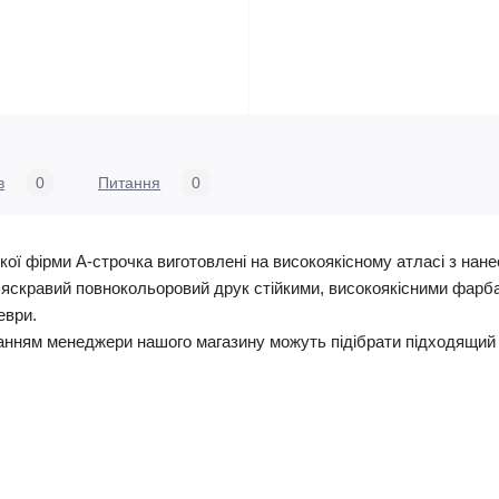
в
0
Питання
0
кої фірми А-строчка виготовлені на високоякісному атласі з на
, яскравий повнокольоровий друк стійкими, високоякісними фарб
еври.
анням менеджери нашого магазину можуть підібрати підходящий 