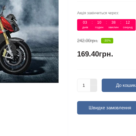
Акція закінчиться через:
03
10
38
12
днів
годин
хвилин
секунд
242.00грн.
-30%
169.40грн.
До кошик
Швидке замовлення