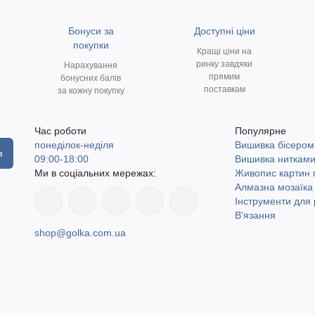
Бонуси за
Доступні ціни
покупки
Кращі ціни на
ринку завдяки
Нарахування
прямим
бонусних балів
поставкам
за кожну покупку
Час роботи
Популярне
понеділок-неділя
Вишивка бісером
я
09:00-18:00
Вишивка ниткам
Ми в соціальних мережах:
Живопис картин
Алмазна мозаїка
Інструменти для 
В'язання
shop@golka.com.ua