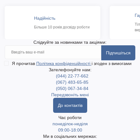
Га
Надійність
Ті
Більше 10 років досвіду роботи
ви
Слідкуйте за новинками та акціями:
Підпишіться
Я прочитав
Політика конфіденційності
і згоден з вимогами
Зателефонуйте нам:
(044) 22-77-662
(067) 483-65-85
(050) 067-34-84
Передзвоніть мені
До контактів
Час роботи
понеділок-неділя
09:00-18:00
Ми в соціальних мережах: