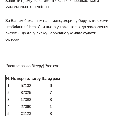
Завдяки цьому всі елементи картини передаються з
максимальною точністю.
За Вашим бажанням наші менеджери підберуть до схеми
необхідний бісер. Для цього у коментарях до замовлення
вкажіть, що дану схему необхідно укомплектувати
бісером.
Расшифровка бісеру(Preciosa):
№
Номер кольору
Вага,грам
1
57102
6
2
37325
7
3
17398
3
4
27060
1
5
01123
3