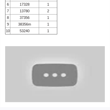
6
17328
1
7
13780
2
8
37356
1
9
38356m
1
10
53240
1