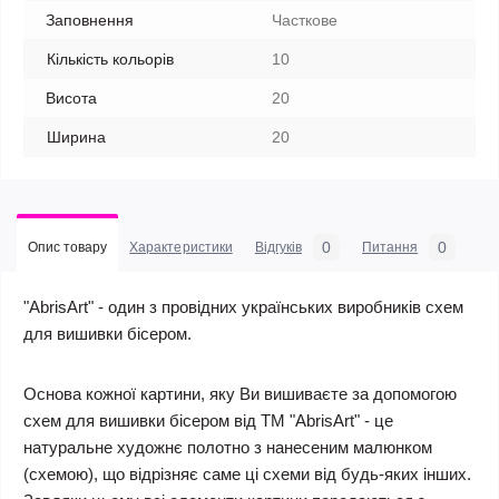
Заповнення
Часткове
Кількість кольорів
10
Висота
20
Ширина
20
0
0
Опис товару
Характеристики
Відгуків
Питання
"AbrisArt" - один з провідних українських виробників схем
для вишивки бісером.
Основа кожної картини, яку Ви вишиваєте за допомогою
схем для вишивки бісером від ТМ "AbrisArt" - це
натуральне художнє полотно з нанесеним малюнком
(схемою), що відрізняє саме ці схеми від будь-яких інших.