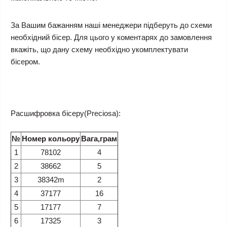
За Вашим бажанням наші менеджери підберуть до схеми
необхідний бісер. Для цього у коментарях до замовлення
вкажіть, що дану схему необхідно укомплектувати
бісером.
Расшифровка бісеру(Preciosa):
№
Номер кольору
Вага,грам
1
78102
4
2
38662
5
3
38342m
2
4
37177
16
5
17177
7
6
17325
3