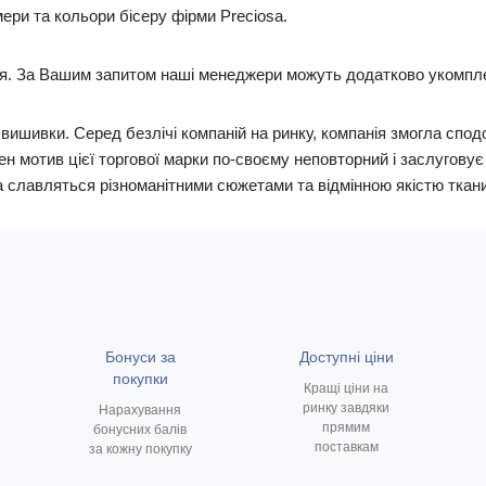
ри та кольори бісеру фірми Preciosa.
я. За Вашим запитом наші менеджери можуть додатково укомпле
я вишивки. Серед безлічі компаній на ринку, компанія змогла с
н мотив цієї торгової марки по-своєму неповторний і заслугову
а славляться різноманітними сюжетами та відмінною якістю ткан
Бонуси за
Доступні ціни
покупки
Кращі ціни на
ринку завдяки
Нарахування
прямим
бонусних балів
поставкам
за кожну покупку