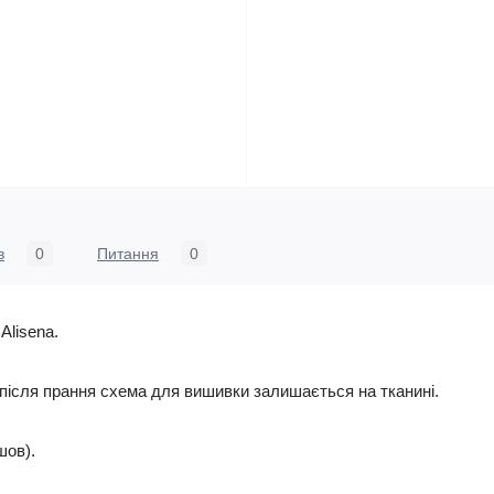
в
0
Питання
0
Alisena.
 після прання схема для вишивки залишається на тканині.
шов).