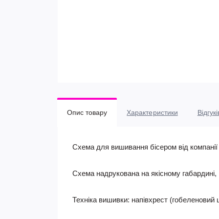
Опис товару
Характеристики
Відгукі
Схема для вишивання бісером від компанії 
Схема надрукована на якісному габардині,
Техніка вишивки: напівхрест (гобеленовий 