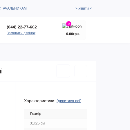
СТАЧАЛЬНИКАМ
> Увійти <
0
(044) 22-77-662
Замовити дзвінок
0.00грн.
і
Характеристики:
(дивитися всі)
Розмір
31х25 см