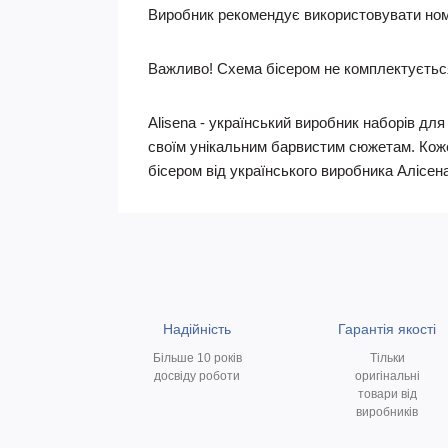
Виробник рекомендує використовувати номе
Важливо! Схема бісером не комплектуєтьс
Alisena - український виробник наборів дл
своїм унікальним барвистим сюжетам. Коже
бісером від українського виробника Алісен
Надійність
Гарантія якості
Більше 10 років
Тільки
досвіду роботи
оригінальні
товари від
виробників