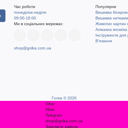
Час роботи
Популярне
понеділок-неділя
Вишивка бісером
я
09:00-18:00
Вишивка ниткам
Ми в соціальних мережах:
Живопис картин
Алмазна мозаїка
Інструменти для 
В'язання
shop@golka.com.ua
Голка © 2026
Viber
Viber
Telegram
shop@golka.com.ua
Замовити дзвінок