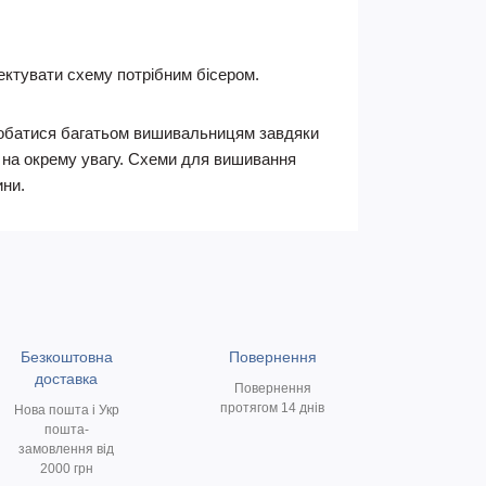
ктувати схему потрібним бісером.
подобатися багатьом вишивальницям завдяки
є на окрему увагу. Схеми для вишивання
ини.
Безкоштовна
Повернення
доставка
Повернення
протягом 14 днів
Нова пошта і Укр
пошта-
замовлення від
2000 грн