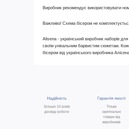
Виробник рекомендує використовувати номе
Важливо! Схема бісером не комплектуєтьс
Alisena - український виробник наборів дл
своїм унікальним барвистим сюжетам. Коже
бісером від українського виробника Алісен
Надійність
Гарантія якості
Більше 10 років
Тільки
досвіду роботи
оригінальні
товари від
виробників