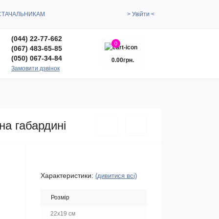
СТАЧАЛЬНИКАМ
> Увійти <
(044) 22-77-662
0
(067) 483-65-85
(050) 067-34-84
0.00грн.
Замовити дзвінок
і
на габардині
Характеристики:
(дивитися всі)
Розмір
22х19 см