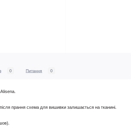
в
0
Питання
0
Alisena.
 після прання схема для вишивки залишається на тканині.
шов).