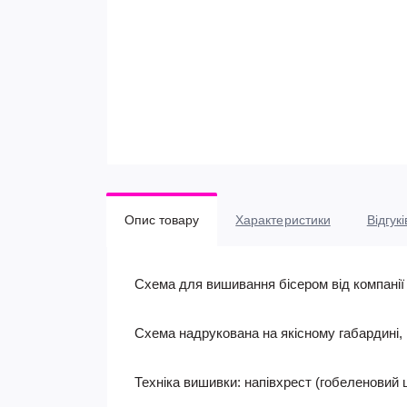
Опис товару
Характеристики
Відгукі
Схема для вишивання бісером від компанії 
Схема надрукована на якісному габардині,
Техніка вишивки: напівхрест (гобеленовий 