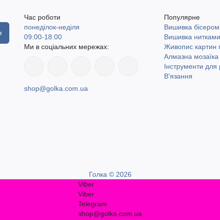
Час роботи
Популярне
понеділок-неділя
Вишивка бісером
я
09:00-18:00
Вишивка ниткам
Ми в соціальних мережах:
Живопис картин
Алмазна мозаїка
Інструменти для 
В'язання
shop@golka.com.ua
Голка © 2026
Viber
Viber
Telegram
shop@golka.com.ua