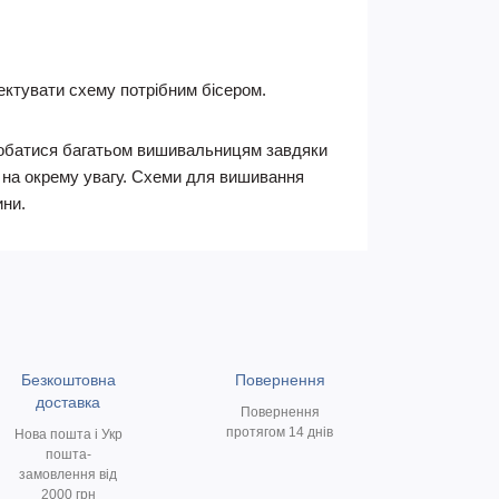
ктувати схему потрібним бісером.
подобатися багатьом вишивальницям завдяки
є на окрему увагу. Схеми для вишивання
ини.
Безкоштовна
Повернення
доставка
Повернення
протягом 14 днів
Нова пошта і Укр
пошта-
замовлення від
2000 грн