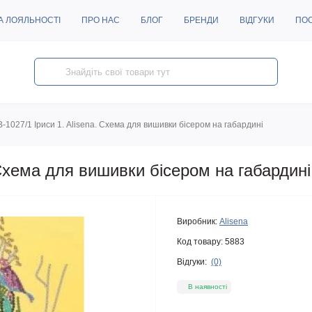
А ЛОЯЛЬНОСТІ
ПРО НАС
БЛОГ
БРЕНДИ
ВІДГУКИ
ПО
В-1027/1 Іриси 1. Alisena. Схема для вишивки бісером на габардині
 Схема для вишивки бісером на габардині
Виробник:
Alisena
Код товару:
5883
Відгуки:
(0)
В наявності