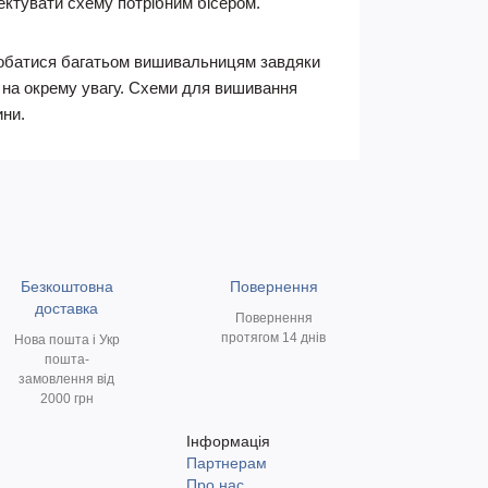
ктувати схему потрібним бісером.
подобатися багатьом вишивальницям завдяки
є на окрему увагу. Схеми для вишивання
ини.
Безкоштовна
Повернення
доставка
Повернення
протягом 14 днів
Нова пошта і Укр
пошта-
замовлення від
2000 грн
Інформація
Партнерам
и
Про нас