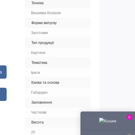
Техніка
Вишивка бісером
Форма випуску
Заготовки
Тип продукції
Картини
Тематика
а
Іриси
Канва та основа
Габардин
Заповнення
Часткове
0
Висота
25