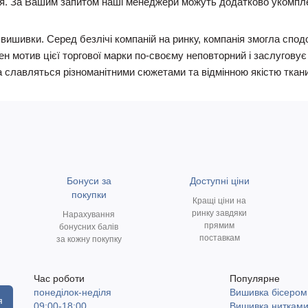
я. За Вашим запитом наші менеджери можуть додатково укомпле
я вишивки. Серед безлічі компаній на ринку, компанія змогла с
н мотив цієї торгової марки по-своєму неповторний і заслугову
а славляться різноманітними сюжетами та відмінною якістю ткан
Бонуси за
Доступні ціни
покупки
Кращі ціни на
ринку завдяки
Нарахування
прямим
бонусних балів
поставкам
за кожну покупку
Час роботи
Популярне
понеділок-неділя
Вишивка бісером
я
09:00-18:00
Вишивка ниткам