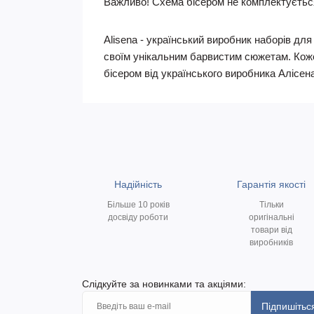
Важливо! Схема бісером не комплектуєтьс
Alisena - український виробник наборів дл
своїм унікальним барвистим сюжетам. Коже
бісером від українського виробника Алісен
Надійність
Гарантія якості
Більше 10 років
Тільки
досвіду роботи
оригінальні
товари від
виробників
Слідкуйте за новинками та акціями:
Підпишітьс