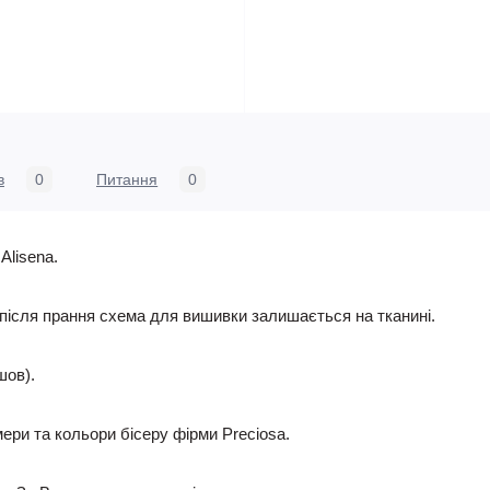
в
0
Питання
0
Alisena.
 після прання схема для вишивки залишається на тканині.
шов).
ри та кольори бісеру фірми Preciosa.