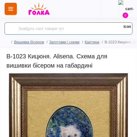
0
Вишивка бісером
Заготовки і схеми
Картини
B-1023 Кицюня. Al
B-1023 Кицюня. Alisena. Схема для
вишивки бісером на габардині