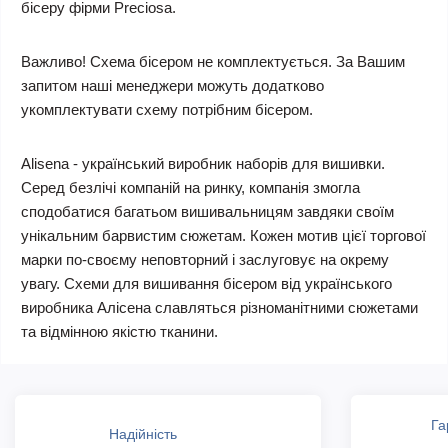
бісеру фірми Preciosa.
Важливо! Схема бісером не комплектується. За Вашим
запитом наші менеджери можуть додатково
укомплектувати схему потрібним бісером.
Alisena - український виробник наборів для вишивки.
Серед безлічі компаній на ринку, компанія змогла
сподобатися багатьом вишивальницям завдяки своїм
унікальним барвистим сюжетам. Кожен мотив цієї торгової
марки по-своєму неповторний і заслуговує на окрему
увагу. Схеми для вишивання бісером від українського
виробника Алісена славляться різноманітними сюжетами
та відмінною якістю тканини.
Га
Надійність