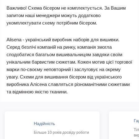
Важливо! Схема бісером не комплектується. За Вашим
запитом наші менеджери можуть додатково
укомплектувати схему потрібним бісером.
Alisena - український виробник наборів для вишивки.
Серед безлічі компаній на ринку, компанія змогла
сподобатися багатьом вишивальницям завдяки своїм
унікальним барвистим сюжетам. Кожен мотив цієї торгової
марки по-своєму неповторний і заслуговує на окрему
увагу. Схеми для вишивання бісером від українського
виробника Алісена славляться різноманітними сюжетами
та відмінною якістю тканини.
Га
Надійність
Ті
Більше 10 років досвіду роботи
ви