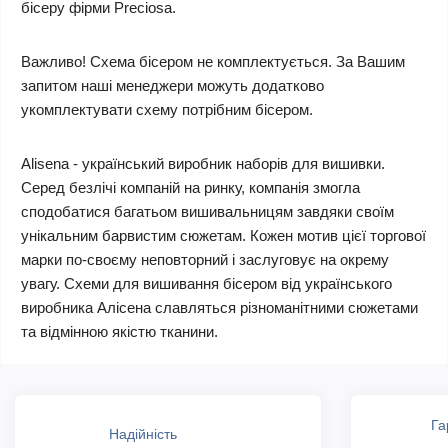
бісеру фірми Preciosa.
Важливо! Схема бісером не комплектується. За Вашим
запитом наші менеджери можуть додатково
укомплектувати схему потрібним бісером.
Alisena - український виробник наборів для вишивки.
Серед безлічі компаній на ринку, компанія змогла
сподобатися багатьом вишивальницям завдяки своїм
унікальним барвистим сюжетам. Кожен мотив цієї торгової
марки по-своєму неповторний і заслуговує на окрему
увагу. Схеми для вишивання бісером від українського
виробника Алісена славляться різноманітними сюжетами
та відмінною якістю тканини.
Га
Надійність